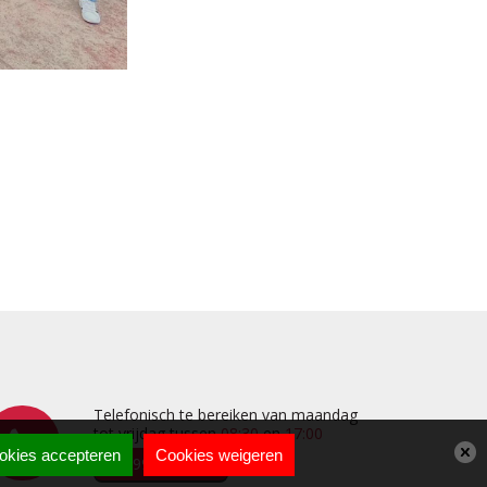
Telefonisch te bereiken van maandag
tot vrijdag tussen
08:30
en
17:00
okies accepteren
Cookies weigeren
0499 490404