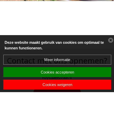
Deze website maakt gebruik van cookies om optimaal te
kunnen functioneren.
Contact met ons opnemen?
Meer informatie
Cookies accepteren
Ruysdaelstraat 6
5691 EA Son
Cookies weigeren
sonnewijzer@skpo.nl
Telefonisch te bereiken van maandag tot vrijdag tussen
08:30
en
17:00